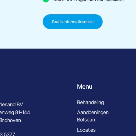
Gratis informatiesessie
Menu
Behandeling
erland BV
enweg 81-144
Aandoeningen
Botscan
Eindhoven
Locaties
3 5377