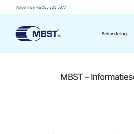
Ga
Vragen? Bel via
085 303 5377
naar
inhoud
Behandeling
MBST – Informaties