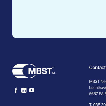
Contact
MBST Ned
Luchthav
5657 EA 
T:
085 30