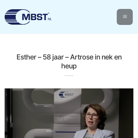
Ga
naar
inhoud
Esther – 58 jaar – Artrose in nek en
heup