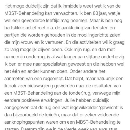
Het moge duidelijk zijn dat ik inmiddels weet wat ik van de
MBST-Behandeling kan verwachten. Ik ben 83 jaar, wat je
wel een gevorderde leeftijd mag noemen. Maar ik ben nog
hartstikke actief met o.a. de aankleding van feesten en
partijen die worden gehouden in de mooi ingerichte zalen
die mijn vrouw en ik verhuren. En die activiteiten wil ik graag
zo lang mogelijk blijven doen. Ook mijn rug, en dan met
name mijn onderrug, is al wat langer aan slijtage onderhevig.
Ik ben er mee naar specialisten geweest en die hebben wel
het één en ander kunnen doen. Onder andere het
aanmeten van een rugcorset. Dat helpt, maar natuurlijk ben
ik ook zeer nieuwsgierig geworden naar de resultaten van
een MBST-Behandeling aan de (onder)rug, vanwege mijn
eerdere positieve ervaringen. Jullie hebben duidelijk
aangegeven dat de rug een wat ingewikkelder ‘gewricht’ is
dan bijvoorbeeld de knieën, maar dat er zeker voldoende
aanknopingspunten waren om een MBST-Behandeling te
starten. Daarom zijn we in de vierde week van augustus